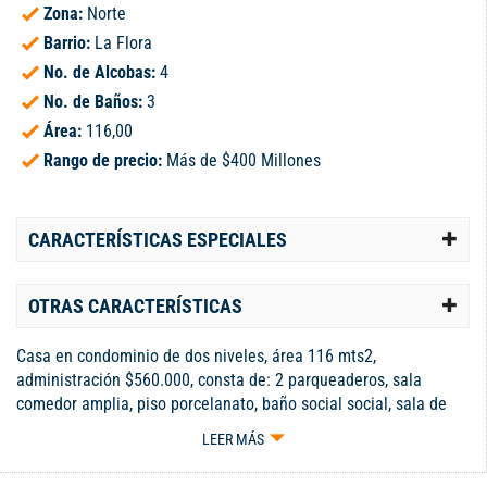
Zona:
Norte
Barrio:
La Flora
No. de Alcobas:
4
No. de Baños:
3
Área:
116,00
Rango de precio:
Más de $400 Millones
CARACTERÍSTICAS ESPECIALES
OTRAS CARACTERÍSTICAS
Casa en condominio de dos niveles, área 116 mts2,
administración $560.000, consta de: 2 parqueaderos, sala
comedor amplia, piso porcelanato, baño social social, sala de
televisión amplio, cocina integral cerrada, alacena, alcoba de
LEER MÁS
servicio con baño, zona de oficios independiente grande, en la
2da planta hall de alcobas, 4 habitaciones la principal con baño