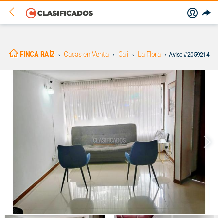
FINCA RAÍZ
Casas en Venta
Cali
La Flora
Aviso #2059214