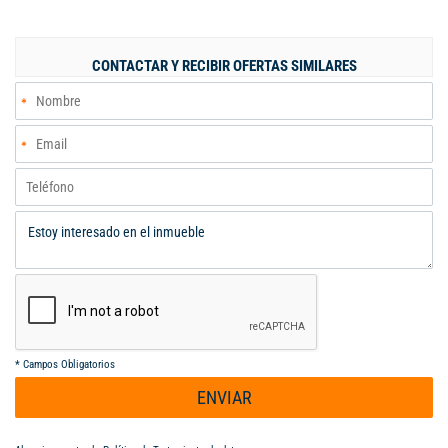
closet de pared a pared, baño de habitaciones, el conjunto
encuentras la zona social tiene jardines, piscina, kiosko, y
juegos infantiles, portería permanente y la casa no tiene deuda.
CONTACTAR Y RECIBIR OFERTAS SIMILARES
*
Campos Obligatorios
ENVIAR