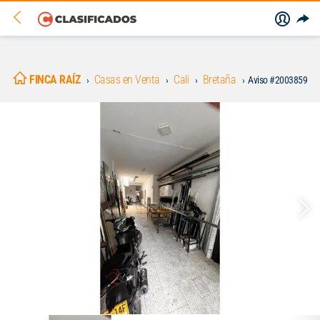
FINCA RAÍZ
Casas en Venta
Cali
Bretaña
Aviso #2003859