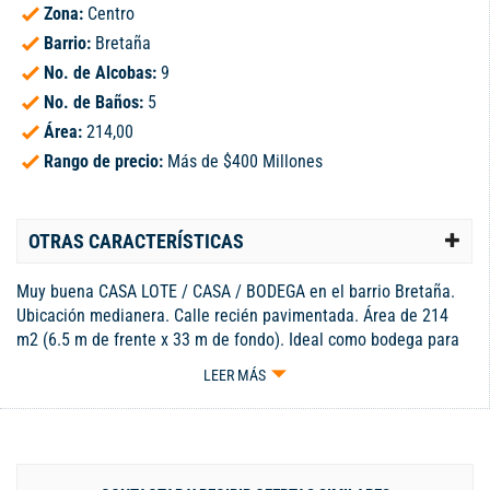
Zona:
Centro
Barrio:
Bretaña
No. de Alcobas:
9
No. de Baños:
5
Área:
214,00
Rango de precio:
Más de $400 Millones
OTRAS CARACTERÍSTICAS
Muy buena CASA LOTE / CASA / BODEGA en el barrio Bretaña.
Ubicación medianera. Calle recién pavimentada. Área de 214
m2 (6.5 m de frente x 33 m de fondo). Ideal como bodega para
empresa. Zona comercial. Cuenta con apartamento de 2
LEER MÁS
ambientes con acceso independiente. TAMBIÉN SE ALQUILA
(casa bodega en $3 millones y apartaestudio en $1 millon).
PRECIO NEGOCIABLE