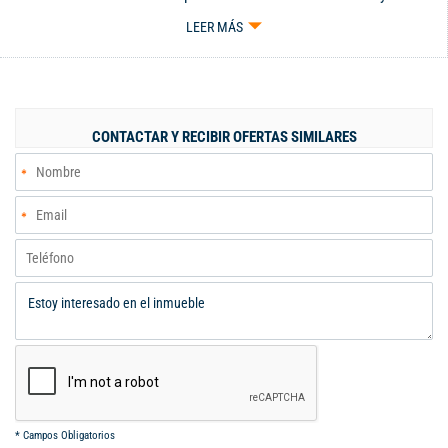
belleza de la vida rural. Ubicada en un terreno generoso de
LEER MÁS
3300 metros cuadrados, esta propiedad ofrece un amplio
espacio para explorar y relajarse. Con una construcción de 200
metros cuadrados, esta casa cuenta con un diseño
cuidadosamente planificado que combina comodidad y estilo. Al
ingresar a la propiedad, serás recibido por un entorno natural
CONTACTAR Y RECIBIR OFERTAS SIMILARES
impresionante, donde el aire fresco y el canto de los pájaros te
brindarán una sensación de calma instantánea. La casa en sí
misma ofrece un total de 4 habitaciones, lo que la convierte en
el refugio perfecto para una familia o aquellos que buscan un
espacio adicional para invitados. Los dos baños garantizan
comodidad y privacidad para todos los residentes, mientras que
las dos salas y dos comedores proporcionan áreas versátiles
para el ... - Código 9738787
*
Campos Obligatorios