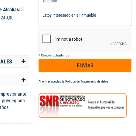
e Alcobas:
5
:
240,00
*
Campos Obligatorios
IALES
ENVIAR
Al enviar aceptas la
Política de Tratamiento de datos
.
impresionante
 privilegiada.
baños
os de espacio,
ilias
didad de
recio de