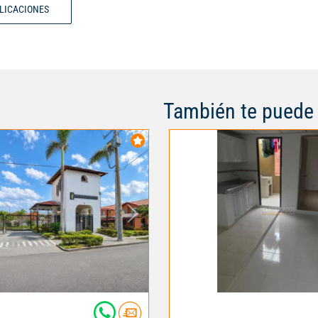
BLICACIONES
$325,000,000. Vive en un ambie
tranquilidad y confort, donde ca
invita a crear nuevos recuerdos.
oportunidad de hacer de esta c
hogar! Código interno: 120827
También te puede 