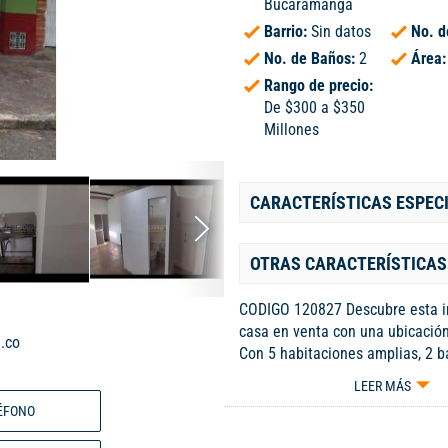
Bucaramanga
Barrio:
Sin datos
No. d
No. de Baños:
2
Área
Rango de precio:
De $300 a $350
Millones
CARACTERÍSTICAS ESPEC
OTRAS CARACTERÍSTICAS
CODIGO 120827 Descubre esta 
casa en venta con una ubicación
.co
Con 5 habitaciones amplias, 2 
completos y 240 metros cuadrad
LEER MÁS
esta propiedad es ideal para fam
ÉFONO
numerosas. Disfruta de la como
contar con 1 parqueadero y un p