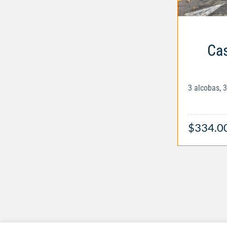
Cas
3 alcobas, 
$334.0