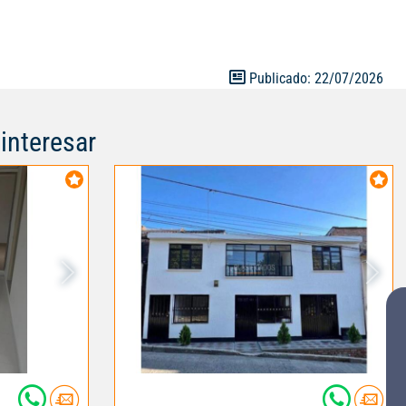
nte de
da rincón te
 ¡No pierdas la
asa tu nuevo
Publicado: 22/07/2026
interesar