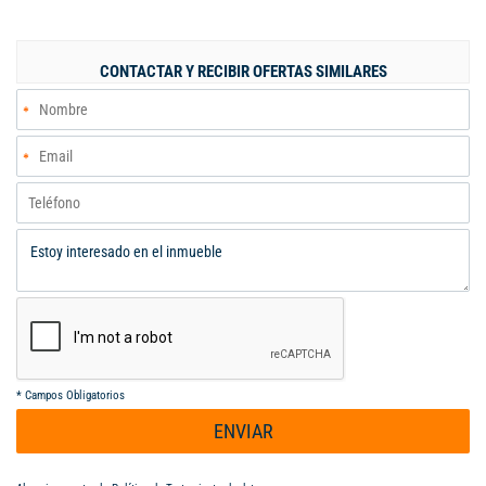
práctica y cómoda, patio trasero ideal para disfrutar del aire
libre, patio frontal acogedor, garaje cubierto para tu seguridad.
Esta hermosa casa cuenta con ubicación privilegiada. No te
CONTACTAR Y RECIBIR OFERTAS SIMILARES
pierdas esta oportunidad de vivir en una casa de ensueño.
¡Visítala hoy mismo!
*
Campos Obligatorios
ENVIAR