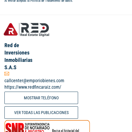
Al enviar aceptas la
Política de Tratamiento de datos
.
Red de
Inversiones
Inmobiliarias
S.A.S
callcenter@emporiobienes.com
https://www.redfincaraiz.com/
MOSTRAR TELÉFONO
VER TODAS LAS PUBLICACIONES