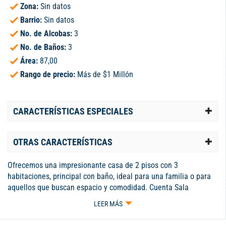
Zona:
Sin datos
Barrio:
Sin datos
No. de Alcobas:
3
No. de Baños:
3
Área:
87,00
Rango de precio:
Más de $1 Millón
CARACTERÍSTICAS ESPECIALES
OTRAS CARACTERÍSTICAS
Ofrecemos una impresionante casa de 2 pisos con 3
habitaciones, principal con baño, ideal para una familia o para
aquellos que buscan espacio y comodidad. Cuenta Sala
comedor amplia y luminosa, 3 habitaciones principales con
LEER MÁS
baño, estudio perfecto para trabajar o estudiar, 2 balcones con
vistas despejadas, cocina moderna y funcional, zona de oficios