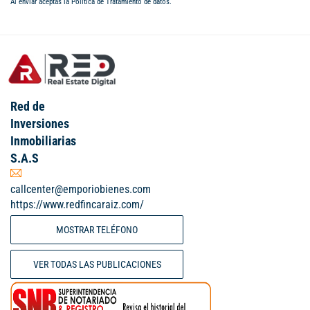
Al enviar aceptas la
Política de Tratamiento de datos
.
Red de
Inversiones
Inmobiliarias
S.A.S
callcenter@emporiobienes.com
https://www.redfincaraiz.com/
MOSTRAR TELÉFONO
VER TODAS LAS PUBLICACIONES