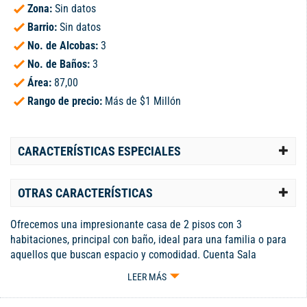
Zona:
Sin datos
Barrio:
Sin datos
No. de Alcobas:
3
No. de Baños:
3
Área:
87,00
Rango de precio:
Más de $1 Millón
CARACTERÍSTICAS ESPECIALES
OTRAS CARACTERÍSTICAS
Ofrecemos una impresionante casa de 2 pisos con 3
habitaciones, principal con baño, ideal para una familia o para
aquellos que buscan espacio y comodidad. Cuenta Sala
comedor amplia y luminosa, 3 habitaciones principales con
LEER MÁS
baño, estudio perfecto para trabajar o estudiar, 2 balcones con
vistas despejadas, cocina moderna y funcional, zona de oficios