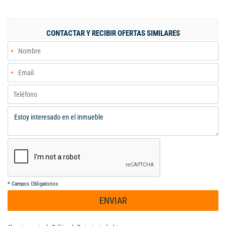
práctica y cómoda, patio trasero ideal para disfrutar del aire
libre, patio frontal acogedor, garaje cubierto para tu seguridad.
Esta hermosa casa cuenta con ubicación privilegiada. No te
CONTACTAR Y RECIBIR OFERTAS SIMILARES
pierdas esta oportunidad de vivir en una casa de ensueño.
¡Visítala hoy mismo!
*
Campos Obligatorios
ENVIAR