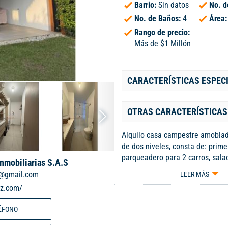
Barrio:
Sin datos
No. d
No. de Baños:
4
Área
Rango de precio:
Más de $1 Millón
CARACTERÍSTICAS ESPEC
OTRAS CARACTERÍSTICAS
Alquilo casa campestre amobla
de dos niveles, consta de: prime
parqueadero para 2 carros, sal
Inmobiliarias S.A.S
terraza, patio de ropas, baño soc
r@gmail.com
LEER MÁS
zona verde, Segundo piso: 3 alc
iz.com/
terraza, star de tv, hermosa vist
Farallones.
ÉFONO