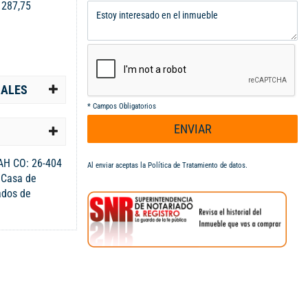
:
287,75
IALES
*
Campos Obligatorios
ENVIAR
AH CO: 26-404
Al enviar aceptas la
Política de Tratamiento de datos
.
 Casa de
ados de
s, amplios
con vista a
ones con banos
n suite con
l aire libre,
... - Código