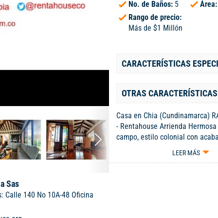
No. de Baños:
5
Área
Rango de precio:
Más de $1 Millón
CARACTERÍSTICAS ESPEC
OTRAS CARACTERÍSTICAS
Casa en Chia (Cundinamarca) R
- Rentahouse Arrienda Hermosa
campo, estilo colonial con acab
primera calidad y diseños unico
LEER MÁS
espacios soleados e iluminados 
jardines, techos altos, habitaci
privados, Habitacion principal e
a Sas
jacuzzi y turco, Bellos espacios a
: Calle 140 No 10A-48 Oficina
Bohio para BBQ, terraza, - 26-404
9868532