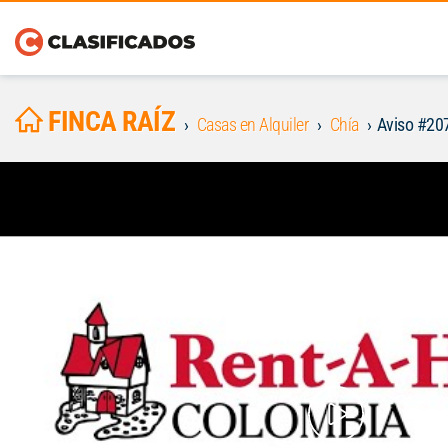
FINCA RAÍZ
Casas en Alquiler
Chía
Aviso #20