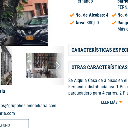
Fernando
barri
FERN
No. de Alcobas:
4
No. d
Área:
380,00
Rango
Más d
CARACTERÍSTICAS ESPEC
OTRAS CARACTERÍSTICAS
Se Alquila Casa de 3 pisos en el
Fernando, distribuida así: 1 Piso
ria
parqueadero para 4 carros. 2 Pi
comedor, estudio, 1 baño, 3 bode
LEER MÁS
ios@grupohesinmobiliaria.com
jardín interno, cocina semi integ
lavado. 3 Piso: 4 habitaciones, 
aria.com
cada una, y 2 habitaciones com
ÉFONO