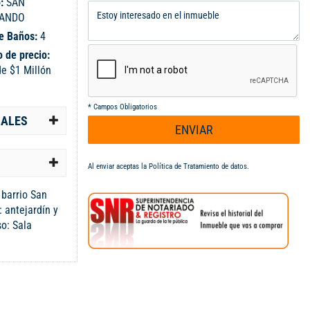
o:
SAN
ANDO
e Baños:
4
 de precio:
e $1 Millón
*
Campos Obligatorios
IALES
ENVIAR
Al enviar aceptas la
Política de Tratamiento de datos
.
 barrio San
: antejardín y
so: Sala
gas, star,
ral, zona de
2 con baño
parten un baño.