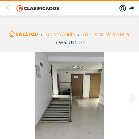
FINCA RAÍZ
Casas en Alquiler
Cali
Santa Mónica Norte
Aviso #1945285