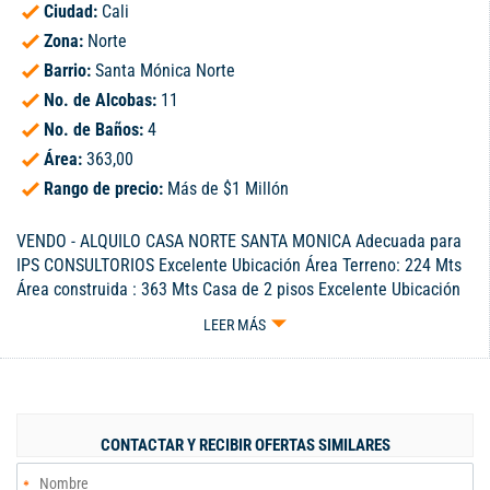
Ciudad:
Cali
Zona:
Norte
Barrio:
Santa Mónica Norte
No. de Alcobas:
11
No. de Baños:
4
Área:
363,00
Rango de precio:
Más de $1 Millón
VENDO - ALQUILO CASA NORTE SANTA MONICA Adecuada para
IPS CONSULTORIOS Excelente Ubicación Área Terreno: 224 Mts
Área construida : 363 Mts Casa de 2 pisos Excelente Ubicación
Especial para oficina, clínica o hogar geriátrico 11 consultorios
LEER MÁS
y/Oficinas 4 Baños 2 piso 2 Baños Salón grande Canon $
7.000.000 Venta. $ 880.000.000
CONTACTAR Y RECIBIR OFERTAS SIMILARES