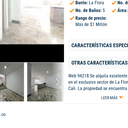
Barrio:
La Flora
No. d
No. de Baños:
5
Área
Rango de precio:
Más de $1 Millón
CARACTERÍSTICAS ESPEC
OTRAS CARACTERÍSTICAS
Web 94218 Se alquila excelente
en el exclusivo sector de La Flor
Cali. La propiedad se encuentra
secundaria, con fácil acceso y e
LEER MÁS
de transporte público, muy cerc
4 Norte, centros comerciales, re
diferentes zonas de interés. Est
.co
inmueble se destaca por su priv
ubicación, su generoso terreno 