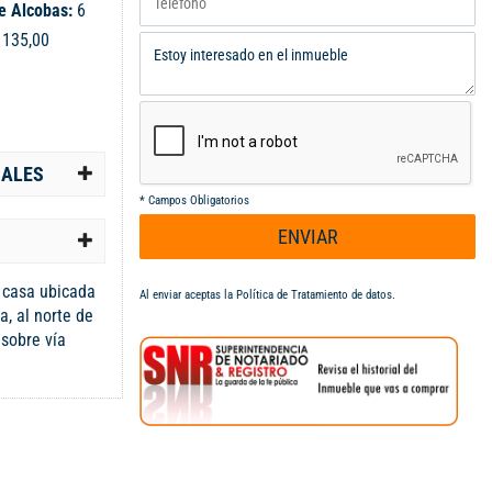
e Alcobas:
6
:
135,00
IALES
*
Campos Obligatorios
ENVIAR
 casa ubicada
Al enviar aceptas la
Política de Tratamiento de datos
.
a, al norte de
 sobre vía
xcelente flujo
a de la Avenida
staurantes y
e amplio
ilegiada
y sus hermosos