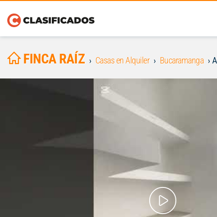
FINCA RAÍZ
Casas en Alquiler
Bucaramanga
A