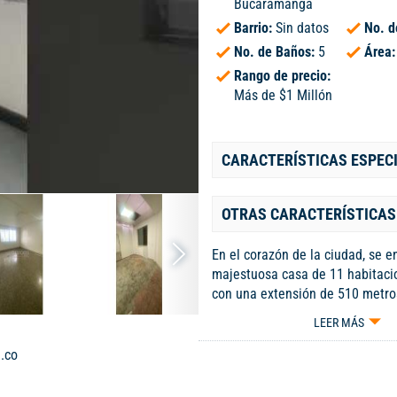
Bucaramanga
Barrio:
Sin datos
No. d
No. de Baños:
5
Área
Rango de precio:
Más de $1 Millón
CARACTERÍSTICAS ESPEC
OTRAS CARACTERÍSTICAS
En el corazón de la ciudad, se e
majestuosa casa de 11 habitaci
con una extensión de 510 metro
Con un diseño arquitectónico im
LEER MÁS
propiedad ofrece un ambiente de
comodidad incomparable. Cada 
.co
residencia ha sido cuidadosame
para brindar el máximo confort 