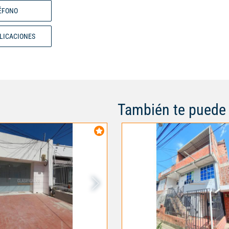
Desde sus amplias habitaciones
ÉFONO
espaciosos baños, cada detalle 
pensado para satisfacer las ne
BLICACIONES
sus residentes. Con un parquead
esta casa es el lugar ideal para
buscan un estilo de vida sofisti
exclusivo. No pierdas la oportu
de esta casa tu hogar. Código i
También te puede 