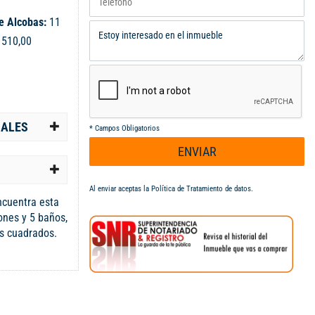
e Alcobas:
11
:
510,00
IALES
*
Campos Obligatorios
ENVIAR
Al enviar aceptas la
Política de Tratamiento de datos
.
ncuentra esta
ones y 5 baños,
s cuadrados.
pecable, esta
 lujo y
rincón de esta
nte diseñado
y elegancia.