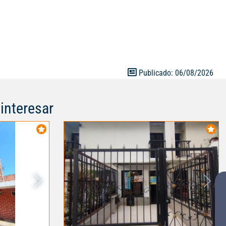
 hasta sus
ha sido
cesidades de
ero privado,
 aquellos que
cado y
Publicado: 06/08/2026
nidad de hacer
nterno: 120302
interesar