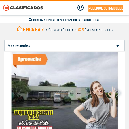
PUBLIQUE SU INMUEBLE
BUSCAR
CONTÁCTENOS
INMOBILIARIAS
NOTICIAS
FINCA RAÍZ
Casas en Alquiler
525
Avisos encontrados
Ordenar
Por: