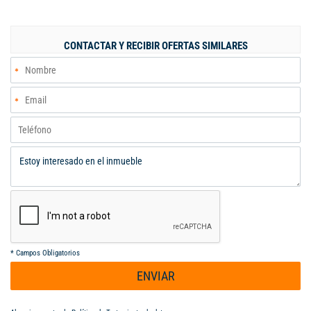
funcional para adaptarse a múltiples usos comerciales. Destaca
por su amplia terraza, ideal como zona social, de espera o para
eventos, y un garaje cubierto que brinda seguridad y
CONTACTAR Y RECIBIR OFERTAS SIMILARES
comodidad. Situada en una zona de alto tráfico y rodeada de
servicios, esta casa ofrece una ubicación inmejorable para
posicionar tu negocio. Para mayor información, por favor
contactar los siguientes numero: 318 5167252 - 316 4315263
Código interno: 120637
*
Campos Obligatorios
ENVIAR