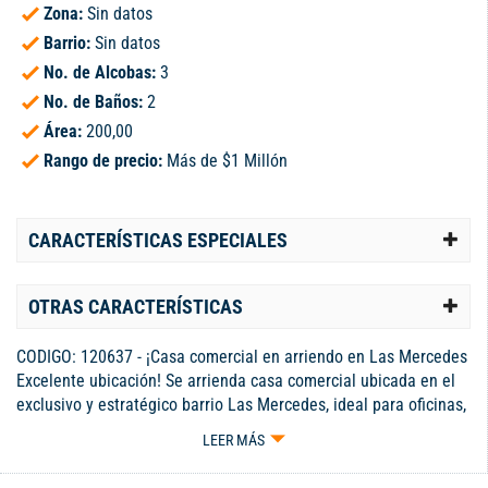
Zona:
Sin datos
Barrio:
Sin datos
No. de Alcobas:
3
No. de Baños:
2
Área:
200,00
Rango de precio:
Más de $1 Millón
CARACTERÍSTICAS ESPECIALES
OTRAS CARACTERÍSTICAS
CODIGO: 120637 - ¡Casa comercial en arriendo en Las Mercedes
Excelente ubicación! Se arrienda casa comercial ubicada en el
exclusivo y estratégico barrio Las Mercedes, ideal para oficinas,
consultorios, coworking o negocios que requieran una excelente
LEER MÁS
visibilidad y accesibilidad. La propiedad cuenta con un área
total de 200 m² y 120 m² construidos, distribuidos de forma