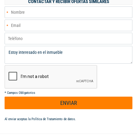
CONTACTAR Y RECIBIR OFERTAS SIMILARES
natural. El conjunto cuenta con piscina para adultos y niños,
salón comunal, portería 24 horas y consejo de administración
activo. 35 torres, más de 700 familias, una comunidad real.
Yumbo: acceso a Cali en 15 minutos, municipio con alta
demanda de vivienda y valorización constante gracias al parque
industrial más importante del Valle del Cauca.
*
Campos Obligatorios
ENVIAR
Al enviar aceptas la
Política de Tratamiento de datos
.