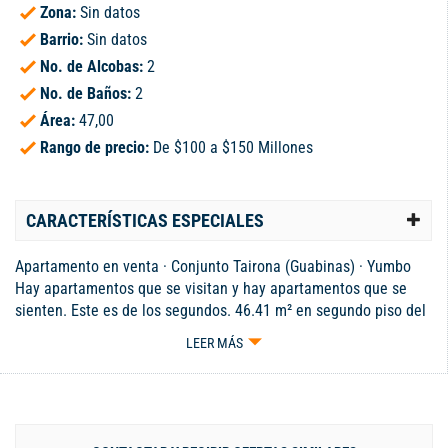
Zona:
Sin datos
Barrio:
Sin datos
No. de Alcobas:
2
No. de Baños:
2
Área:
47,00
Rango de precio:
De $100 a $150 Millones
CARACTERÍSTICAS ESPECIALES
Apartamento en venta · Conjunto Tairona (Guabinas) · Yumbo
Hay apartamentos que se visitan y hay apartamentos que se
sienten. Este es de los segundos. 46.41 m² en segundo piso del
Conjunto Tairona Etapa 1 en Yumbo, con acabados que
LEER MÁS
sorprenden: cocina integral con muebles en madera clara y
mesón en granito negro, 2 baños completamente remodelados
con porcelanato de piso a techo, ducha en vidrio templado y
mueble suspendido, dos habitaciones con closet de puertas
corredizas, sala-comedor con balcón y excelente iluminación