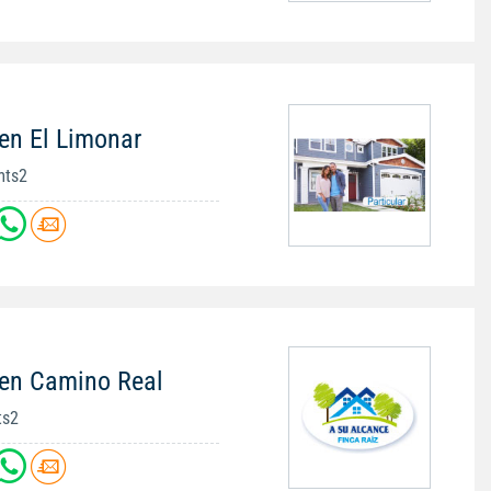
en El Limonar
mts2
 en Camino Real
ts2