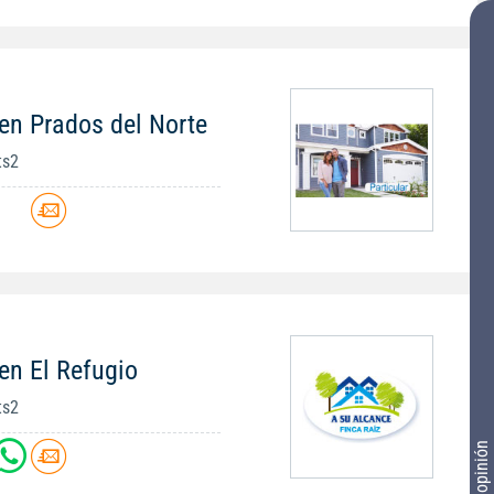
en Prados del Norte
ts2
en El Refugio
ts2
Tu opinión