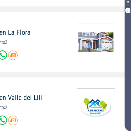
en La Flora
mts2
n Valle del Lili
mts2