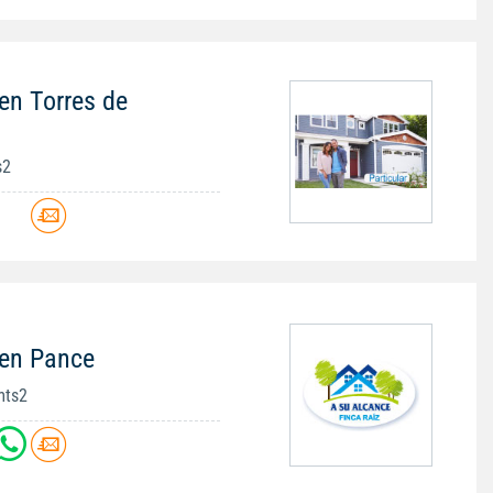
en Torres de
s2
 en Pance
mts2