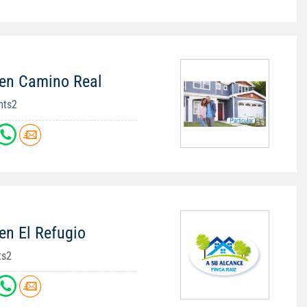
 en Camino Real
mts2
en El Refugio
ts2