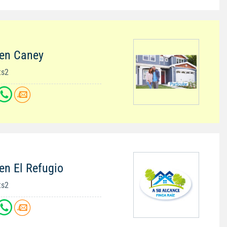
 en Caney
ts2
en El Refugio
ts2