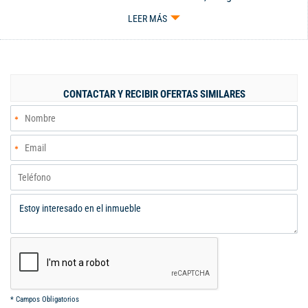
Yumbo . Consta de 3 habitaciones 2 con closet principal con
LEER MÁS
baño privado, sala comedor con balcon que brinda iluminacion y
ventilacion natural , baño social completo, cocineta, zona de
oficios con conexión para lavadora . La unidad cuenta con
parqueadero comunitario. vigilancia privada las 24 / 7 , piscina
adultos, piscina niños, Juegos infantiles, parque para mascotas,
CONTACTAR Y RECIBIR OFERTAS SIMILARES
dos salones . Cerca al aeropuerto, zona comercial, restaurantes,
colegios, centro comercial Chipichape y zona industrial, con
amplias y comodas vias de acceso, facil acceso a transporte
publico local e intermunicipal. Conoce tu nuevo hogar. Cod
123163 Código interno: V123163
*
Campos Obligatorios