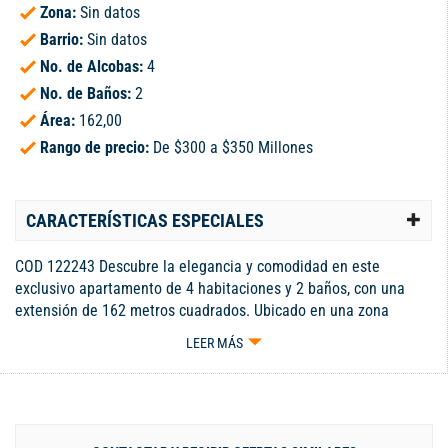
Zona:
Sin datos
Barrio:
Sin datos
No. de Alcobas:
4
No. de Baños:
2
Área:
162,00
Rango de precio:
De $300 a $350 Millones
CARACTERÍSTICAS ESPECIALES
COD 122243 Descubre la elegancia y comodidad en este
exclusivo apartamento de 4 habitaciones y 2 baños, con una
extensión de 162 metros cuadrados. Ubicado en una zona
privilegiada, este inmueble ofrece espacios amplios y luminosos
LEER MÁS
que invitan a la relajación y el disfrute en familia. La cocina
equipada con los mejores electrodomésticos y los acabados de
alta calidad en cada rincón, crean un ambiente sofisticado y
acogedor. Además, sus vistas panorámicas brindan una
sensación de libertad y conexión con la naturaleza. No pierdas