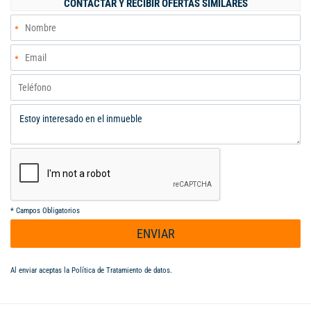
CONTACTAR Y RECIBIR OFERTAS SIMILARES
la oportunidad de vivir en este lugar único. Para más
información, contacta a Sandra Piedrahita al WhatsApp
3188371835 ce. 3186701905. Código interno: 122243
*
Campos Obligatorios
ENVIAR
Al enviar aceptas la
Política de Tratamiento de datos
.