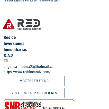
Al enviar aceptas la
Política de Tratamiento de datos
.
Red de
Inversiones
Inmobiliarias
S.A.S
angelica_medina25@hotmail.com
https://www.redfincaraiz.com/
MOSTRAR TELÉFONO
VER TODAS LAS PUBLICACIONES