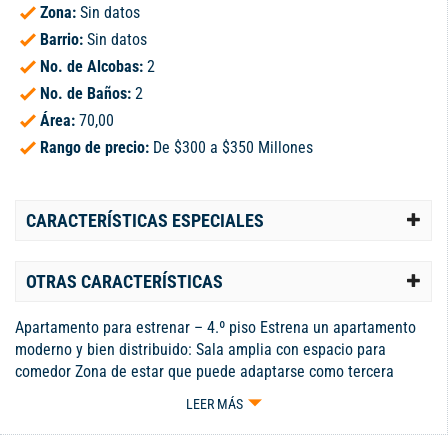
Zona:
Sin datos
Barrio:
Sin datos
No. de Alcobas:
2
No. de Baños:
2
Área:
70,00
Rango de precio:
De $300 a $350 Millones
CARACTERÍSTICAS ESPECIALES
OTRAS CARACTERÍSTICAS
Apartamento para estrenar – 4.º piso Estrena un apartamento
moderno y bien distribuido: Sala amplia con espacio para
comedor Zona de estar que puede adaptarse como tercera
habitación 2 habitaciones, la principal con baño privado Baño
LEER MÁS
social para mayor comodidad Cocina tipo americana, funcional y
elegante Calentador de agua y aire acondicionado incluidos Una