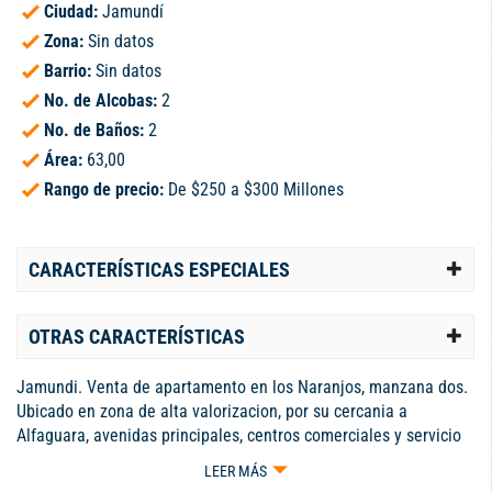
Ciudad:
Jamundí
Zona:
Sin datos
Barrio:
Sin datos
No. de Alcobas:
2
No. de Baños:
2
Área:
63,00
Rango de precio:
De $250 a $300 Millones
CARACTERÍSTICAS ESPECIALES
OTRAS CARACTERÍSTICAS
Jamundi. Venta de apartamento en los Naranjos, manzana dos.
Ubicado en zona de alta valorizacion, por su cercania a
Alfaguara, avenidas principales, centros comerciales y servicio
de transporte. Es un primer piso, se entrega con toda la obra
LEER MÁS
blanca, baños emchapados y el montaje de la cocina. Para