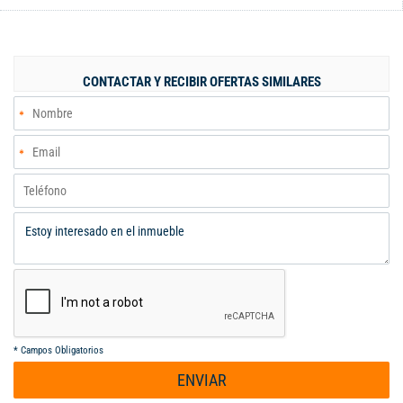
terminar a su gusto. Consta de sala comedor, espacio flexible,
dos habitaciones y dos baños. Balcon con vista al interior del
conjunto. Parqueadero propio en plataforma. La unidad tiene
zona soial completa, con salon social, piscina para adultos y de
CONTACTAR Y RECIBIR OFERTAS SIMILARES
niños, area de juegos infantiles, cancha de futbol y amplia zona
verde.
*
Campos Obligatorios
ENVIAR