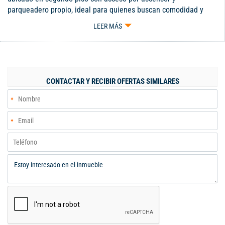
parqueadero propio, ideal para quienes buscan comodidad y
excelente ubicación; cuenta con dos habitaciones, dos baños,
LEER MÁS
sala comedor con balcón, cocina integral y zona de lavandería,
con piso cerámico en todas sus áreas que brinda frescura y fácil
mantenimiento; el conjunto residencial ofrece salón social,
piscina, zona infantil y vigilancia privada las veinticuatro horas,
y se encuentra cerca al Centro Comercial Alfaguara, con
CONTACTAR Y RECIBIR OFERTAS SIMILARES
cómodas vías de acceso por la calle veinticuatro y la carrera
diecinueve, convirtiéndolo en una excelente oportunidad para
vivir o invertir.