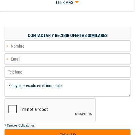
LEER MÁS
alcoba auxiliar, alcoba principal con walking closet y baño,
unidad con amplias zonas verdes, piscina, juegos infantiles,
salón social, gimnasio, zona bbq, 1 parqueadero.
CONTACTAR Y RECIBIR OFERTAS SIMILARES
*
Campos Obligatorios