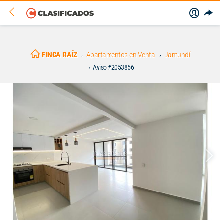
FINCA RAÍZ
Apartamentos en Venta
Jamundí
Aviso #2053856