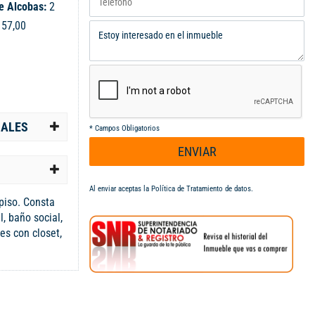
e Alcobas:
2
:
57,00
IALES
*
Campos Obligatorios
ENVIAR
Al enviar aceptas la
Política de Tratamiento de datos
.
piso. Consta
, baño social,
es con closet,
 PARQUEADERO
sidencial
 sociales,
Planta
de Agua. Zonas