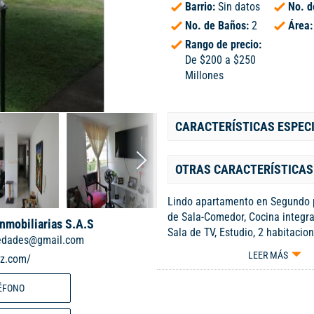
Barrio:
Sin datos
No. d
No. de Baños:
2
Área
Rango de precio:
De $200 a $250
Millones
CARACTERÍSTICAS ESPEC
OTRAS CARACTERÍSTICAS
Lindo apartamento en Segundo 
de Sala-Comedor, Cocina integral
Inmobiliarias S.A.S
Sala de TV, Estudio, 2 habitacion
iedades@gmail.com
la principal con baño, Balcón.
LEER MÁS
iz.com/
PROPIO. Ascensor. La Unidad Re
cuenta con 2 piscinas, 2 Salones
ÉFONO
Zona infantil, cancha de fútbol, 
Eléctrica, Tanques de Reserva 