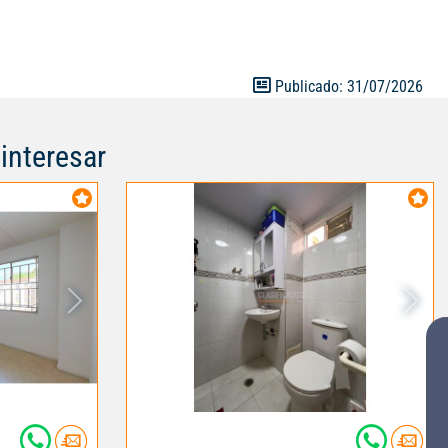
on ningún
ización:
rcanías pasará
más la
Publicado: 31/07/2026
interesar