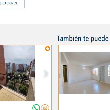
BLICACIONES
verdes. No se comparte pared c
apartamento. Zona de alta valor
próximo proyecto de Tren de Ce
cerca, por lo que se valorizará 
propiedad.
También te puede 