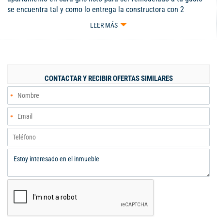
se encuentra tal y como lo entrega la constructora con 2
habitaciones, baño, sala comedor, cocineta y zona de oficios,
LEER MÁS
precio de oportunidad para que inicies el sueño de tener tu
propio apartamento, conjunto cuenta con piscina, zona infantil
doble portería y vigilancia 24/7, senderos peatonales, cerca del
conjunto podrás encontrar zona comercial del sector donde
encontraras todo tipo de comercio, parqueadero comunitario y
CONTACTAR Y RECIBIR OFERTAS SIMILARES
bahía externa de parqueaderos, fácil acceso vehicular. Código
Web: 106882 Código interno: V106882