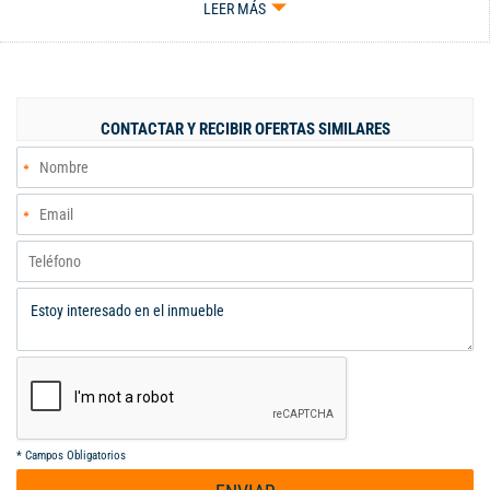
LEER MÁS
1 baño de alcobas, Sala comedor, cocina integral, con barra tipo
americana, cuarto de oficios para lavandería totalmente
independiente, balcón. 1 parqueadero propio, el conjunto cuenta
con 3 piscinas, salón de juegos, salón social zona barbeche,
cancha de basquetbol.
CONTACTAR Y RECIBIR OFERTAS SIMILARES
*
Campos Obligatorios