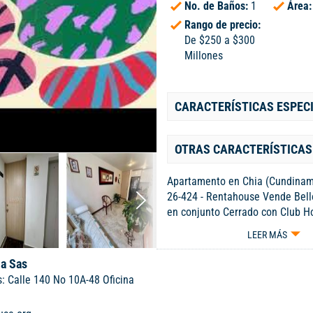
No. de Baños:
1
Área
Rango de precio:
De $250 a $300
Millones
CARACTERÍSTICAS ESPEC
OTRAS CARACTERÍSTICAS
Apartamento en Chia (Cundina
26-424 - Rentahouse Vende Bel
en conjunto Cerrado con Club H
iluminación natural, dos Habita
LEER MÁS
closet, un baño, cocina integral,
parqueadero propio, zona kids, 
a Sas
trote, gimnasio al aire libre, zon
: Calle 140 No 10A-48 Oficina
2 salones sociales, zona lounge
zona café, zona coworking, zona