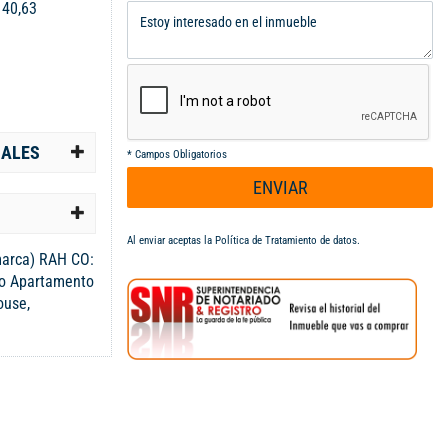
:
40,63
IALES
*
Campos Obligatorios
ENVIAR
Al enviar aceptas la
Política de Tratamiento de datos
.
marca) RAH CO:
lo Apartamento
ouse,
ciones con
 sala comedor,
sendero de
a pet, cinema,
, zona BBQ,
 fitness con