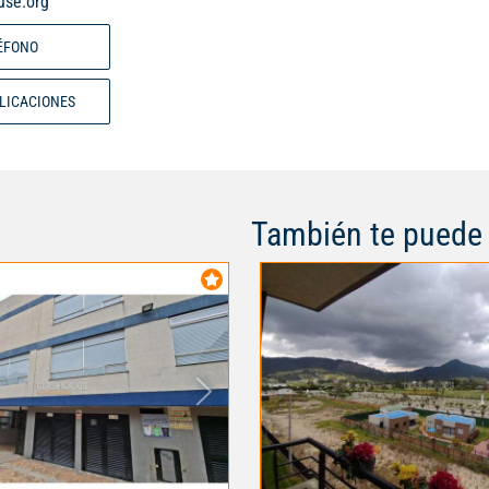
use.org
área de actividades grupales, ár
área crossfit - 26-424... - Códig
ÉFONO
BLICACIONES
También te puede 