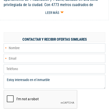
privilegiada de la ciudad. Con 4773 metros cuadrados de
espacio, este inmueble ofrece un ambiente acogedor y
LEER MÁS
moderno, ideal para quienes buscan un estilo de vida
sofisticado. Disfruta de amplios espacios, acabados de alta
calidad y una ubicación inmejorable. ¡Haz de este lugar tu
nuevo hogar! Código interno: V118372
CONTACTAR Y RECIBIR OFERTAS SIMILARES