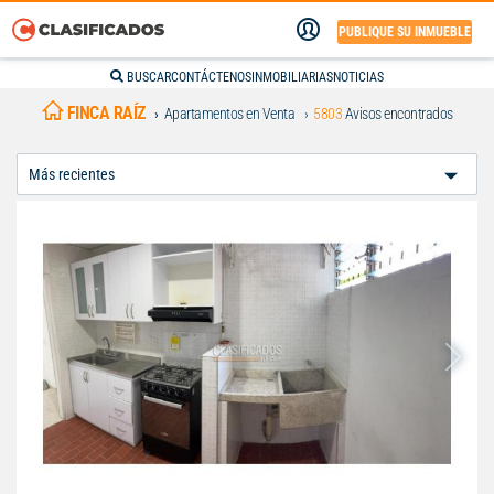
PUBLIQUE SU INMUEBLE
BUSCAR
CONTÁCTENOS
INMOBILIARIAS
NOTICIAS
FINCA RAÍZ
Apartamentos en Venta
5803
Avisos encontrados
Ordenar
Por: