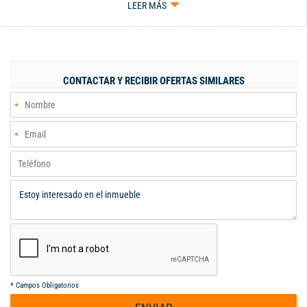
LEER MÁS
alcobas auxiliares. 1 parqueadero en sótano con depósito,
Piscinas niños y adultos, zona juegos infantiles, cerca de
centros comerciales, parques, clínicas.
CONTACTAR Y RECIBIR OFERTAS SIMILARES
*
Campos Obligatorios