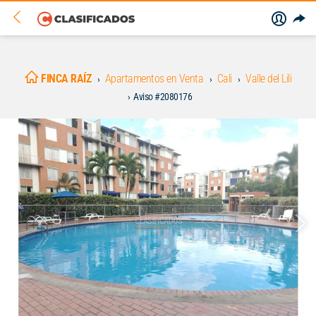
FINCA RAÍZ
Apartamentos en Venta
Cali
Valle del Lili
Aviso #2080176