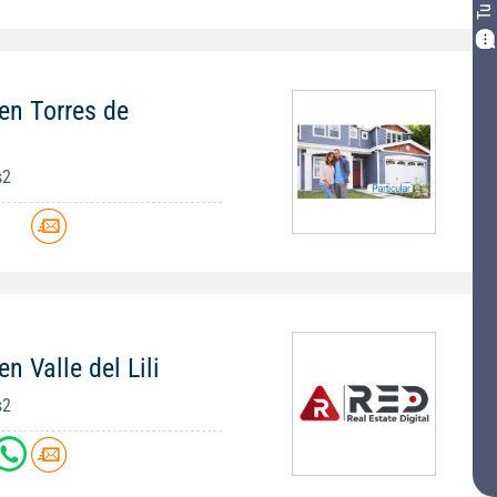
en Torres de
s2
n Valle del Lili
s2