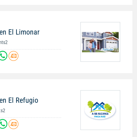
en El Limonar
mts2
en El Refugio
ts2