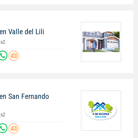
n Valle del Lili
ts2
 en San Fernando
ts2