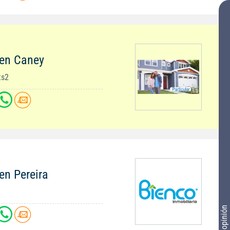
 en Caney
ts2
en Pereira
Tu opinión