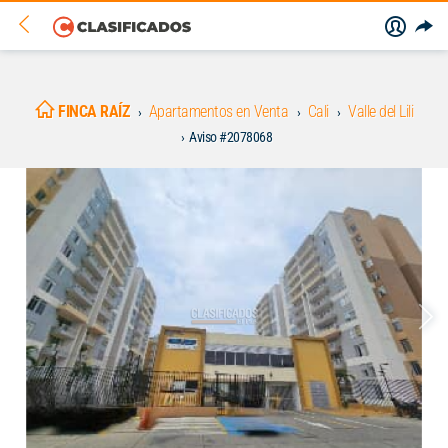
FINCA RAÍZ
Apartamentos en Venta
Cali
Valle del Lili
Aviso #2078068