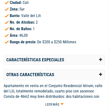
Ciudad:
Cali
Zona:
Sur
Barrio:
Valle del Lili
No. de Alcobas:
2
No. de Baños:
1
Área:
46,00
Rango de precio:
De $200 a $250 Millones
CARACTERÍSTICAS ESPECIALES
OTRAS CARACTERÍSTICAS
Apartamento en venta en el Conjunto Residencial Atrium, valle
del Lili, totalmente remodelado, cuarto piso con ascensor.
Consta de 46m2 muy bien distribuidos: dos habitaciones con
closet, baño social, sala comedor amplia, cocina integral tipo
LEER MÁS
americana, balcón con vista a zona social. Parqueadero y