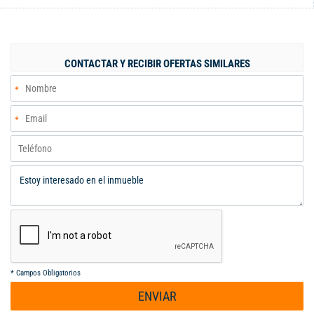
deposito en sótano propios. El conjunto te ofrece seguridad
24/7, piscinas para adultos y niños, zona de juegos, sauna
Excelente ubicación cerca a supermercado universidades y
transporte integrado MIO
CONTACTAR Y RECIBIR OFERTAS SIMILARES
*
Campos Obligatorios
ENVIAR