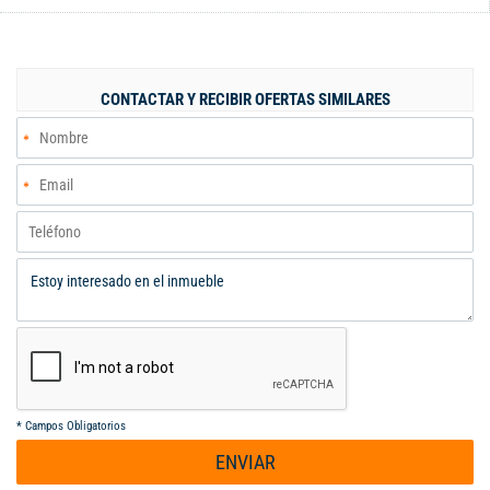
espacios en su sala-comedor, cocina semi integral, tres
habitaciones, principal con baño, zona de ropas,un baño social,
hermosa vista panoramica. El conjunto cuenta con bicicletero,
seguridad 24/7
CONTACTAR Y RECIBIR OFERTAS SIMILARES
*
Campos Obligatorios
ENVIAR