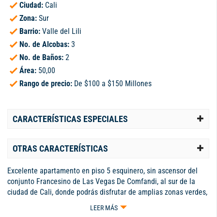
Ciudad:
Cali
Zona:
Sur
Barrio:
Valle del Lili
No. de Alcobas:
3
No. de Baños:
2
Área:
50,00
Rango de precio:
De $100 a $150 Millones
CARACTERÍSTICAS ESPECIALES
OTRAS CARACTERÍSTICAS
Excelente apartamento en piso 5 esquinero, sin ascensor del
conjunto Francesino de Las Vegas De Comfandi, al sur de la
ciudad de Cali, donde podrás disfrutar de amplias zonas verdes,
canchas deportivas, gimnasios al aire libre y de un amplio y
LEER MÁS
variado sector comercial. El apartamento consta de buenos