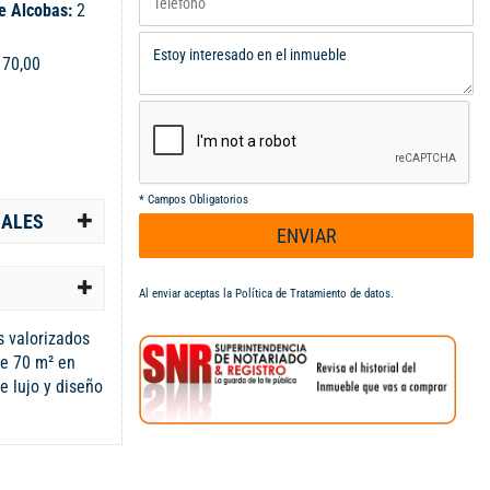
e Alcobas:
2
:
70,00
*
Campos Obligatorios
IALES
ENVIAR
Al enviar aceptas la
Política de Tratamiento de datos
.
s valorizados
e 70 m² en
e lujo y diseño
da espacio.
 alcoba
ño auxiliar,
as natural,