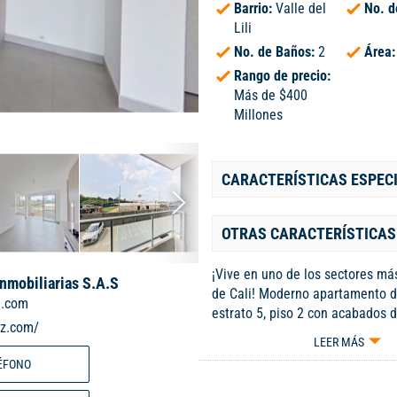
Barrio:
Valle del
No. d
Lili
No. de Baños:
2
Área
Rango de precio:
Más de $400
Millones
CARACTERÍSTICAS ESPEC
OTRAS CARACTERÍSTICAS
¡Vive en uno de los sectores má
Inmobiliarias S.A.S
de Cali! Moderno apartamento d
l.com
estrato 5, piso 2 con acabados d
iz.com/
contemporáneo que maximiza ca
LEER MÁS
Distribuido en 2 habitaciones —
ÉFONO
principal con vestier y baño —,ba
cocina integral con campana y g