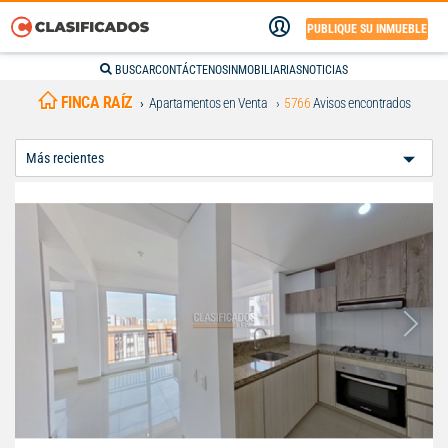
PUBLIQUE SU INMUEBLE
BUSCAR
CONTÁCTENOS
INMOBILIARIAS
NOTICIAS
FINCA RAÍZ
Apartamentos en Venta
5766
Avisos encontrados
Ordenar
Por: