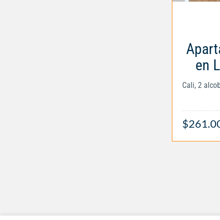
Apart
en 
Cali, 2 alc
$261.0