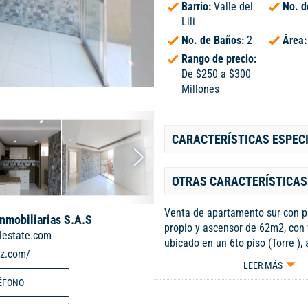
Barrio:
Valle del
No. d
Lili
No. de Baños:
2
Área
Rango de precio:
De $250 a $300
Millones
CARACTERÍSTICAS ESPEC
OTRAS CARACTERÍSTICAS
Venta de apartamento sur con 
Inmobiliarias S.A.S
propio y ascensor de 62m2, con v
lestate.com
ubicado en un 6to piso (Torre ),
iz.com/
ascensor, parqueadero propio . 
LEER MÁS
habitaciones, 2 baños, sala com
ÉFONO
integral, balcón y zona de lavan
piso cerámico en todas sus zona