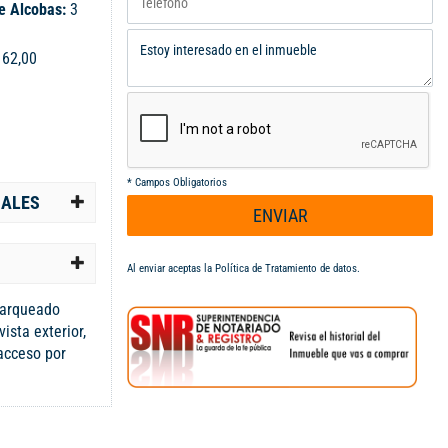
e Alcobas:
3
:
62,00
*
Campos Obligatorios
IALES
ENVIAR
Al enviar aceptas la
Política de Tratamiento de datos
.
parqueado
ista exterior,
 acceso por
Consta de 3
edor, cocina
dería. Tiene
s. El conjunto