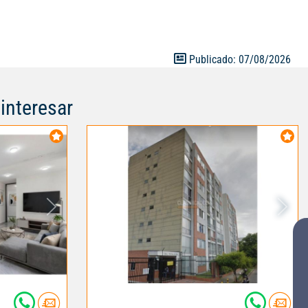
ara niños,
a privada las 24
 Caney Plaza;
 y Ara; cerca a
Publicado: 07/08/2026
paradas del
ra 83C y Calle
interesar