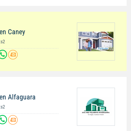
 en Caney
ts2
en Alfaguara
ts2