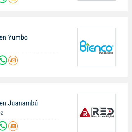
 en Yumbo
 en Juanambú
s2