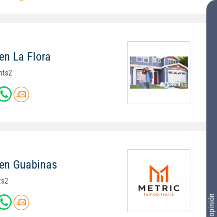
en La Flora
mts2
 en Guabinas
ts2
Tu opinión