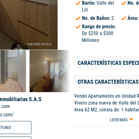
Barrio:
Valle del
No. d
Lili
No. de Baños:
2
Área
Rango de precio:
De $250 a $300
Millones
CARACTERÍSTICAS ESPEC
OTRAS CARACTERÍSTICAS
Vendo Apartamento en Unidad 
Inmobiliarias S.A.S
Vivero zona nueva de Valle del Li
l.com
Area 62 M2, consta de: 1 habita
iz.com/
y closet . baño social . sala co
LEER MÁS
tv . estudio . cocina integral . z
ÉFONO
patio . balcón . parqueadero priv
unidad cuenta con salon social ,