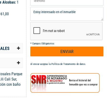
e Alcobas:
1
:
61,00
*
Campos Obligatorios
IALES
ENVIAR
Al enviar aceptas la
Política de Tratamiento de datos
.
Rosales Parque
li Cali Sur,
ción con baño
medor . zona de
ona de oficios.
ado . la
 gimnasio ,