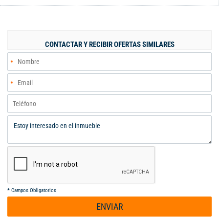
piscinas, vigilancia 24/7, planta de emergencia y tanque de
reserva de agua. Zona de alta valorización, cerca de centros
comerciales, centros médicos, universidades y colegios.
CONTACTAR Y RECIBIR OFERTAS SIMILARES
*
Campos Obligatorios
ENVIAR