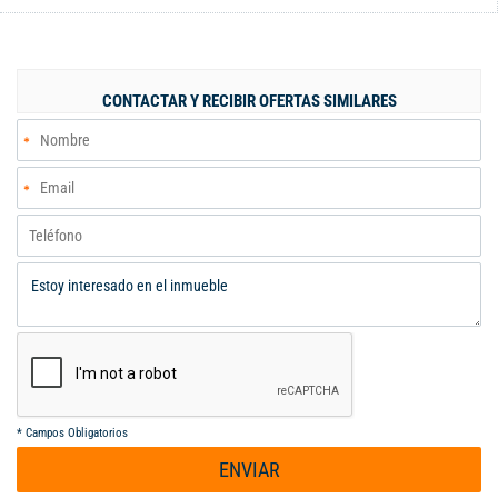
habitaciones. Baño compartido para dos habitaciones.
Habitación principal con baño y vestier. Parqueadero propio
cubierto en el sótano. Cuarto deposito en el sótano, detrás del
parqueadero. No le da el sol en todo el día La Unidad
CONTACTAR Y RECIBIR OFERTAS SIMILARES
Residencial tiene: Salón social abierto en primer piso. Salón
social cerrado en segundo piso. Solarium en tercer nivel.
Piscina adultos y niños. Sauna. Baños. Ducha de Zona social.
Gimnasio. Senderos. Zona de juegos infantiles. Portería con
vigilancia privada 24/7 Parqueadero de Visitantes. Zona verde
interna. Zona verde externa Precio de Venta. $385´000.000
OBSERVACIONES: Está en Proceso de Legalización de la
Sucesión, por fallecimiento de la Propietar
*
Campos Obligatorios
ENVIAR