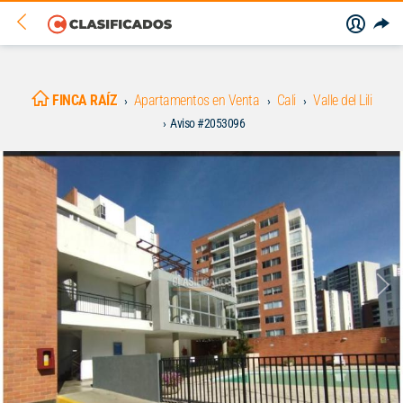
FINCA RAÍZ
Apartamentos en Venta
Cali
Valle del Lili
Aviso #2053096