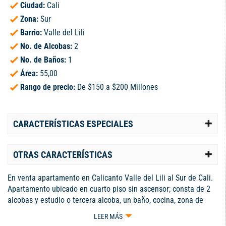
Ciudad:
Cali
Zona:
Sur
Barrio:
Valle del Lili
No. de Alcobas:
2
No. de Baños:
1
Área:
55,00
Rango de precio:
De $150 a $200 Millones
CARACTERÍSTICAS ESPECIALES
OTRAS CARACTERÍSTICAS
En venta apartamento en Calicanto Valle del Lili al Sur de Cali.
Apartamento ubicado en cuarto piso sin ascensor; consta de 2
alcobas y estudio o tercera alcoba, un baño, cocina, zona de
ropas y sala comedor. La unidad cuenta con piscina adultos y
LEER MÁS
niños, quiosco para reuniones, zona de juegos infantiles. Tiene