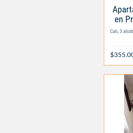
Apart
en P
Cali, 3 alc
$355.0