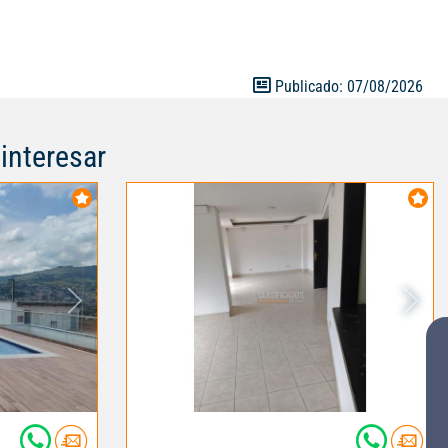
lón social,
gilancia
ntro comercial
s de cadena
Publicado: 07/08/2026
ca a
cceso por la
interesar