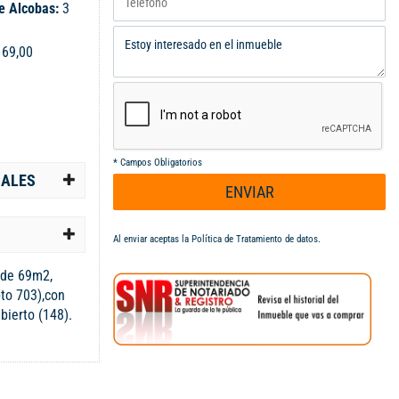
e Alcobas:
3
:
69,00
*
Campos Obligatorios
IALES
ENVIAR
Al enviar aceptas la
Política de Tratamiento de datos
.
 de 69m2,
pto 703),con
bierto (148).
ños, sala
de lavandería.
or,
alcón. El