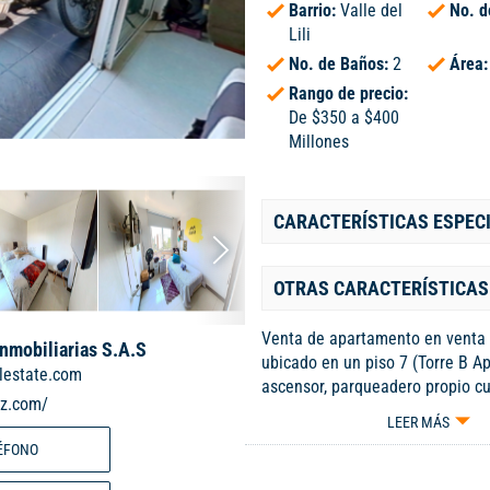
Barrio:
Valle del
No. d
Lili
No. de Baños:
2
Área
Rango de precio:
De $350 a $400
Millones
CARACTERÍSTICAS ESPEC
OTRAS CARACTERÍSTICAS
Venta de apartamento en venta
Inmobiliarias S.A.S
ubicado en un piso 7 (Torre B A
lestate.com
ascensor, parqueadero propio cu
iz.com/
Cuenta con 3 habitaciones, 2 ba
LEER MÁS
comedor, cocina integral y zona 
ÉFONO
Tiene piso cerámico, con ascens
parqueadero cubierto y amplio b