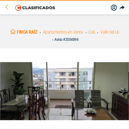
FINCA RAÍZ
Apartamentos en Venta
Cali
Valle del Lili
Aviso #2004894