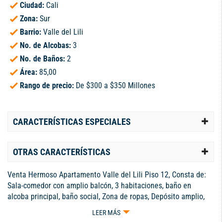
Ciudad:
Cali
Zona:
Sur
Barrio:
Valle del Lili
No. de Alcobas:
3
No. de Baños:
2
Área:
85,00
Rango de precio:
De $300 a $350 Millones
CARACTERÍSTICAS ESPECIALES
OTRAS CARACTERÍSTICAS
Venta Hermoso Apartamento Valle del Lili Piso 12, Consta de:
Sala-comedor con amplio balcón, 3 habitaciones, baño en
alcoba principal, baño social, Zona de ropas, Depósito amplio,
Parqueadero Zona social con piscina, turco, salón social, zona
LEER MÁS
de juegos, la unidad cuenta con ventanilla a minimarket y