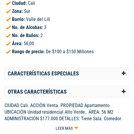
Ciudad:
Cali
Zona:
Sur
Barrio:
Valle del Lili
No. de Alcobas:
3
No. de Baños:
2
Área:
56,00
Rango de precio:
De $100 a $150 Millones
CARACTERÍSTICAS ESPECIALES
OTRAS CARACTERÍSTICAS
CIUDAD Cali. ACCIÓN Venta. PROPIEDAD Apartamento.
UBICACIÓN Unidad residencial Alto Verde.. ÁREA: 56 M2
ADMINISTRACIÓN $177.000 DETALLES: Tiene Sala. Comedor.
Cocina Integral. Zona de Ropas. Tres habitaciones. Dos baños.
LEER MÁS
Parqueadero Comunitario. Remodelado. Con vista interior, Con