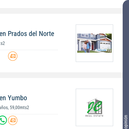
en Prados del Norte
ts2
 en Yumbo
años, 59,00mts2
Tu opinión