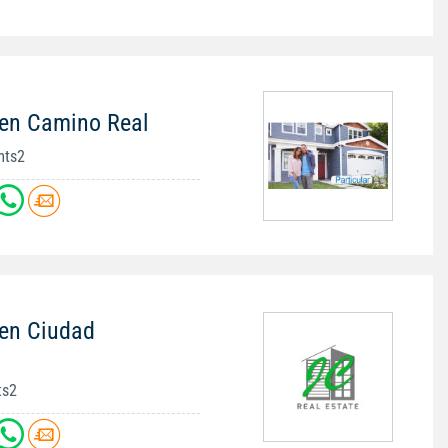
 en Camino Real
mts2
 en Ciudad
ts2