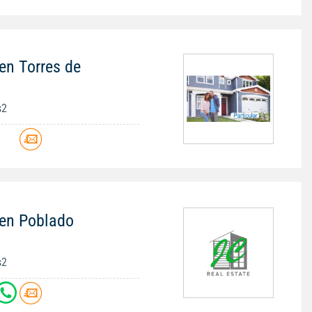
en Torres de
s2
 en Poblado
s2