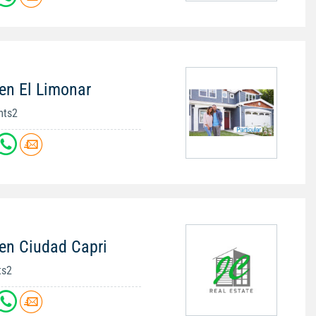
en El Limonar
mts2
en Ciudad Capri
ts2