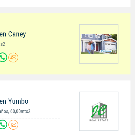
 en Caney
ts2
 en Yumbo
años, 60,00mts2