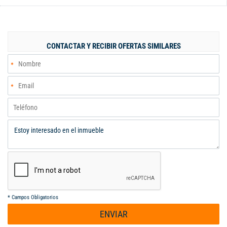
dispone de 2 parqueaderos propios y 1 deposito.El edificio de
ofrece piscinas para adultos y niñ@s, zona humedad, salón
comunal y zona para niñ@s.Excelente ubicación, cerca a centros
comerciales.
CONTACTAR Y RECIBIR OFERTAS SIMILARES
*
Campos Obligatorios
ENVIAR