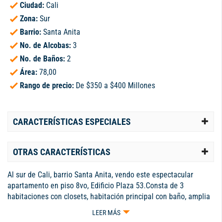
Ciudad:
Cali
Zona:
Sur
Barrio:
Santa Anita
No. de Alcobas:
3
No. de Baños:
2
Área:
78,00
Rango de precio:
De $350 a $400 Millones
CARACTERÍSTICAS ESPECIALES
OTRAS CARACTERÍSTICAS
Al sur de Cali, barrio Santa Anita, vendo este espectacular
apartamento en piso 8vo, Edificio Plaza 53.Consta de 3
habitaciones con closets, habitación principal con baño, amplia
sala comedor, cocina integra, baño social, zona de oficios,
LEER MÁS
balcon con vista externa, habitación de servicio.El apartamento