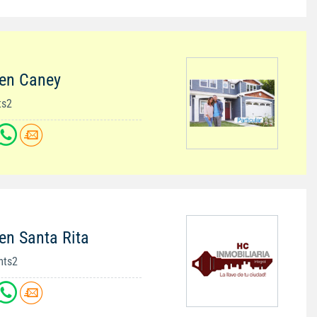
 en Caney
ts2
en Santa Rita
mts2