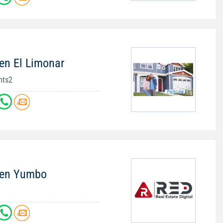
en El Limonar
mts2
 en Yumbo