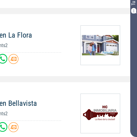
en La Flora
mts2
en Bellavista
mts2