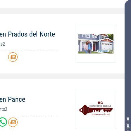
en Prados del Norte
ts2
 en Pance
mts2
Tu opinión