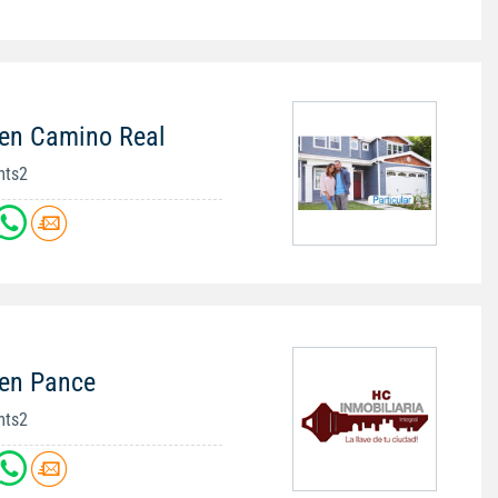
 en Camino Real
mts2
 en Pance
mts2