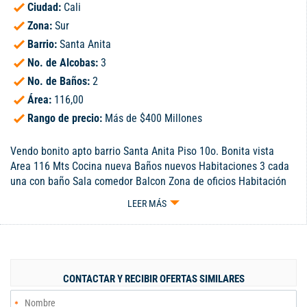
Ciudad:
Cali
Zona:
Sur
Barrio:
Santa Anita
No. de Alcobas:
3
No. de Baños:
2
Área:
116,00
Rango de precio:
Más de $400 Millones
Vendo bonito apto barrio Santa Anita Piso 10o. Bonita vista
Area 116 Mts Cocina nueva Baños nuevos Habitaciones 3 cada
una con baño Sala comedor Balcon Zona de oficios Habitación
del servicio Garaje 1 Ventilado Muy claro Excelente ubicación ,
LEER MÁS
piscina, salón social Valor $480 millones Adm $450.000 red
lilison cel. 3184559415-3113270915
CONTACTAR Y RECIBIR OFERTAS SIMILARES