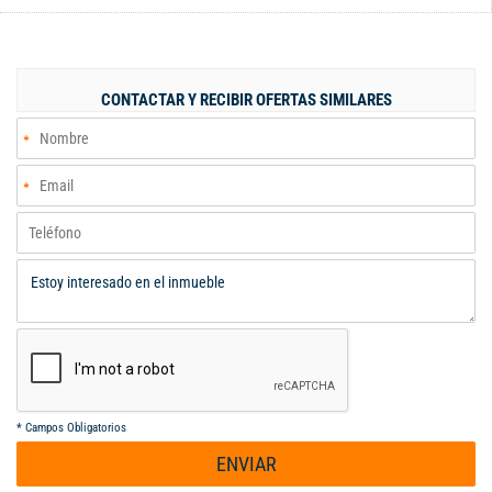
espacio para ti y tu familia. Una de las características más
destacadas de este apartamento son sus 3 alcobas, c/u con su
propio baño privado y remodelados de lujo, la principal con
Vestier, brinda comodidad e intimidad. Cuenta con 2 garajes en
CONTACTAR Y RECIBIR OFERTAS SIMILARES
sótano. Además, puedes disfrutar de una vista panorámica
desde tu balcón, perfecto para relajarte después de un largo día
de trabajo. En su interior, una hermosa barra estilo americano
que conecta la cocina integral con la sala de estar, creando un
espacio ideal para compartir con tus seres queridos. También,
cuenta con una biblioteca/estudio, perfecta para trabajar desde
casa. ¡No pierdas esta oportunidad única de vivir en un
inmueble de lujo!
*
Campos Obligatorios
ENVIAR