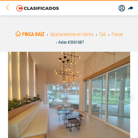
FINCA RAÍZ
Apartamentos en Venta
Cali
Pance
Aviso #2061687