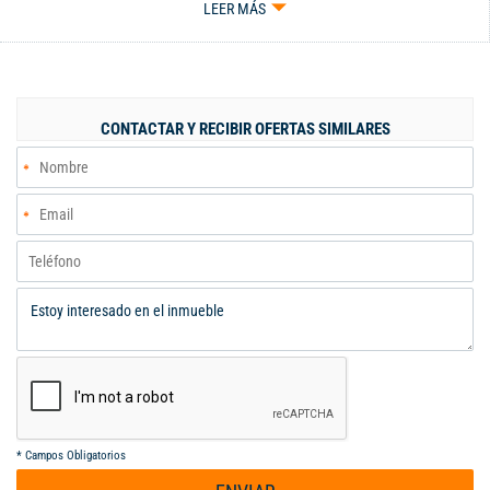
LEER MÁS
la unidad cuenta con gimnasio, salon social, sauna, piscina para
niños y adultos, juegos infantiles, zona verdes, seguridad
privada. Cerca de centros comerciales, clínicas y colegios.
CONTACTAR Y RECIBIR OFERTAS SIMILARES
*
Campos Obligatorios