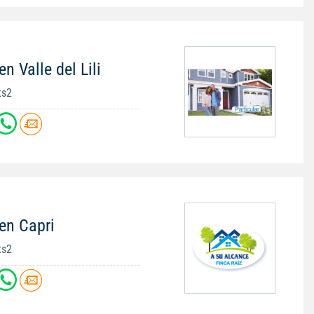
n Valle del Lili
ts2
en Capri
ts2