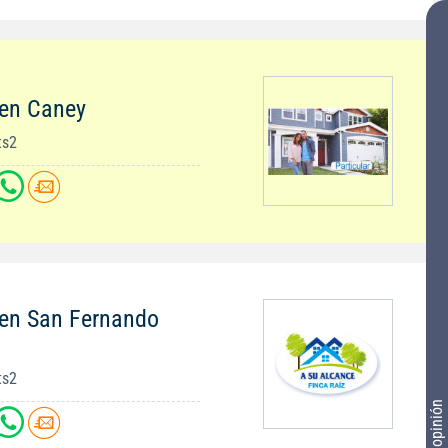
 en Caney
ts2
 en San Fernando
ts2
Tu opinión