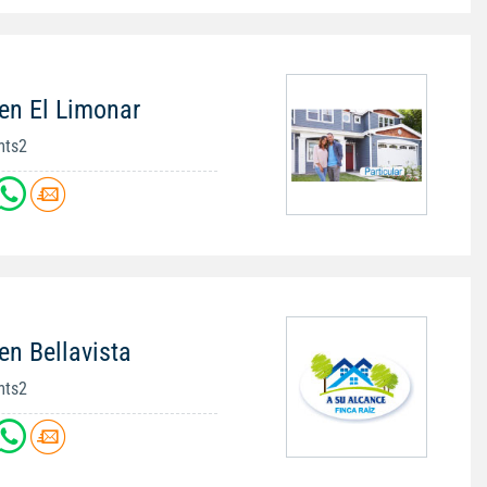
en El Limonar
mts2
en Bellavista
mts2