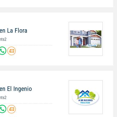
en La Flora
mts2
en El Ingenio
mts2